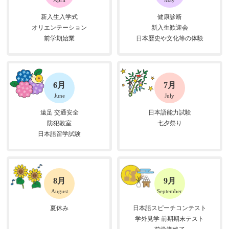
新入生入学式
健康診断
オリエンテーション
新入生歓迎会
前学期始業
日本歴史や文化等の体験
6月
7月
June
July
遠足 交通安全
日本語能力試験
防犯教室
七夕祭り
日本語留学試験
8月
9月
August
September
夏休み
日本語スピーチコンテスト
学外見学 前期期末テスト