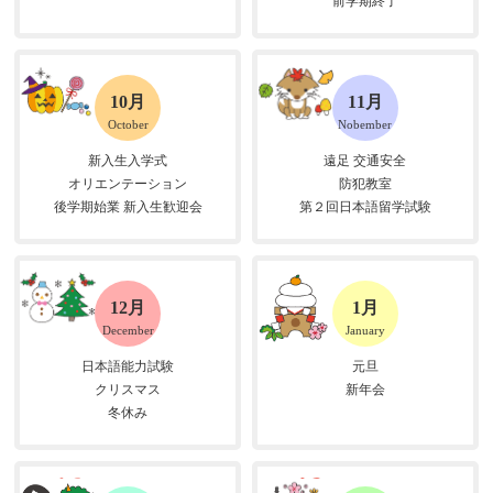
前学期終了
10月
11月
October
Nobember
新入生入学式
遠足 交通安全
オリエンテーション
防犯教室
後学期始業 新入生歓迎会
第２回日本語留学試験
12月
1月
December
January
日本語能力試験
元旦
クリスマス
新年会
冬休み