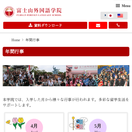
Menu
資料ダウンロード
Skip
Skip
Home
> 年間行事
to
to
年間行事
primary
main
navigation
content
本学院では、入学した月から様々な行事が行われます。多彩な留学生活を
サポートします。
4月
5月
April
May